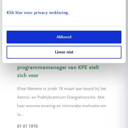
Energietransitie bij het Kennis- en Praktijkcentrum
Energietransitie. Nico is als werktuigbouwkundige
Klik hier voor privacy verklaring.
a...
01 01 1970
Lees verder
Akkoord
Liever niet
Eline Mertens, de nieuwe
programmamanager van KPE stelt
zich voor
Eline Mertens is sinds 18 maart aan boord bij het
Kennis- en Praktijkcentrum Energietransitie. Met
haar enorme ervaring en intrinsieke motivatie om
ie...
01 01 1970