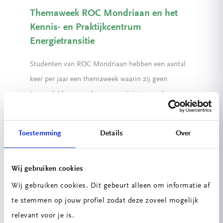
Themaweek ROC Mondriaan en het
Kennis- en Praktijkcentrum
Energietransitie
Studenten van ROC Mondriaan hebben een aantal
keer per jaar een themaweek waarin zij geen
‘normale’ lessen volgen, maar juist op andere
manieren i...
28 11 2019
Toestemming
Details
Over
Lees verder
Wij gebruiken cookies
Nico Persoon, practor Energietransitie
Wij gebruiken cookies. Dit gebeurt alleen om informatie af
stelt zich voor
te stemmen op jouw profiel zodat deze zoveel mogelijk
Nico is sinds 1 mei aan de slag als practor
relevant voor je is.