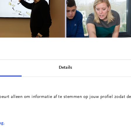
Innovatieprojecten
School voor Technolog
Details
irculaire Portiersloge
& Engineering
beurt alleen om informatie af te stemmen op jouw profiel zodat de
ng.