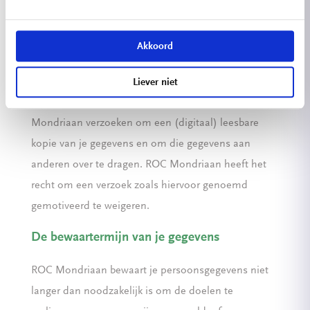
inzage van en correctie of verwijdering van je
persoonsgegevens. Je kan bezwaar maken tegen de
Akkoord
verwerking van je gegevens, of vragen om die
verwerking juist te beperken. Je hebt ook het recht op
Liever niet
overdraagbaarheid van je gegevens; je kan
Mondriaan verzoeken om een (digitaal) leesbare
kopie van je gegevens en om die gegevens aan
anderen over te dragen. ROC Mondriaan heeft het
recht om een verzoek zoals hiervoor genoemd
gemotiveerd te weigeren.
De bewaartermijn van je gegevens
ROC Mondriaan bewaart je persoonsgegevens niet
langer dan noodzakelijk is om de doelen te