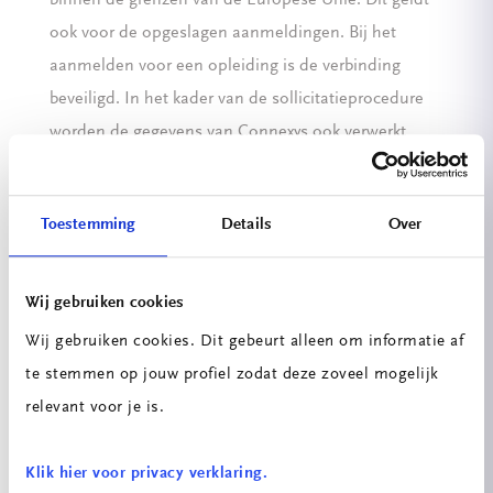
binnen de grenzen van de Europese Unie. Dit geldt
ook voor de opgeslagen aanmeldingen. Bij het
aanmelden voor een opleiding is de verbinding
beveiligd. In het kader van de sollicitatieprocedure
worden de gegevens van Connexys ook verwerkt
door Bullhorn, een bedrijf in de V.S.. Door het
‘Privacy Shield’ zijn Connexys en Bullhorn voor de
Toestemming
Details
Over
verwerking van je gegevens beide gehouden te
handelen conform de AVG.
Wij gebruiken cookies
Recht op inzage, correctie of verwijdering,
Wij gebruiken cookies. Dit gebeurt alleen om informatie af
beperking, overdraagbaarheid en bezwaar
tegen verwerking.
te stemmen op jouw profiel zodat deze zoveel mogelijk
relevant voor je is.
Een bezoeker, aanmelder, sollicitant of student kan
op schriftelijk verzoek gebruikmaken van
Klik hier voor privacy verklaring.
bovenstaande rechten. Je kan dus verzoeken om