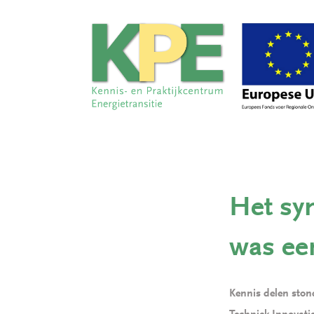
Het sy
was ee
Kennis delen ston