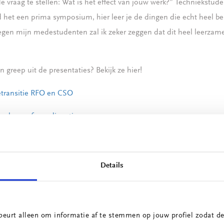
e vraag te stellen: Wat is het effect van jouw werk?” Techniekstu
d het een prima symposium, hier leer je de dingen die echt heel bel
gen mijn medestudenten zal ik zeker zeggen dat dit heel leerza
 greep uit de presentaties? Bekijk ze hier!
transitie RFO en CSO
en hype of een dingetje
or veranderend werk
oninsights.com/
Details
beurt alleen om informatie af te stemmen op jouw profiel zodat de