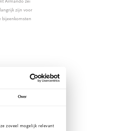
dent Armando zei
angrijk zijn voor
me bijeenkomsten
Over
ze zoveel mogelijk relevant