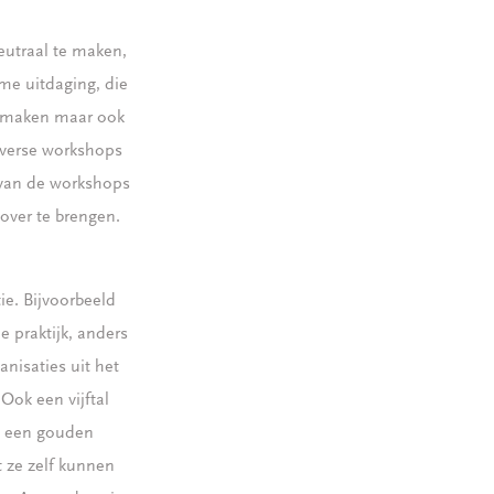
eutraal te maken,
me uitdaging, die
nismaken maar ook
iverse workshops
 van de workshops
over te brengen.
ie. Bijvoorbeeld
e praktijk, anders
nisaties uit het
Ook een vijftal
s een gouden
 ze zelf kunnen