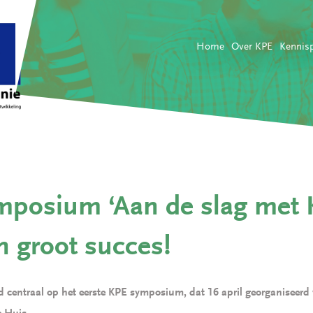
Home
Over KPE
Kennis
mposium ‘Aan de slag met 
n groot succes!
d centraal op het eerste KPE symposium, dat 16 april georganiseerd 