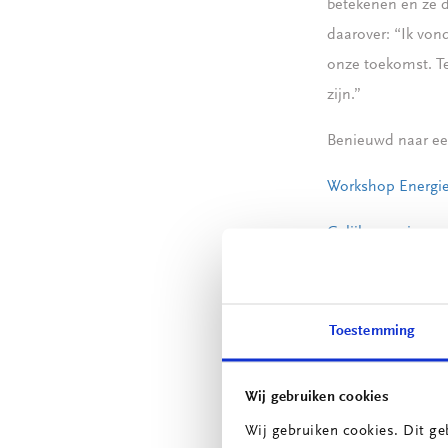
betekenen en ze d
daarover: “Ik von
onze toekomst. Te
zijn.”
Benieuwd naar een
Workshop Energie
Gelijkspanning, e
Leren voor en do
https://installati
Toestemming
Wij gebruiken cookies
Wij gebruiken cookies. Dit ge