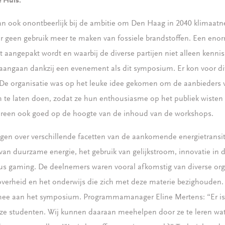
e Huis.
an ook onontbeerlijk bij de ambitie om Den Haag in 2040 klimaatn
 geen gebruik meer te maken van fossiele brandstoffen. Een enor
t aangepakt wordt en waarbij de diverse partijen niet alleen ken
angaan dankzij een evenement als dit symposium. Er kon voor d
De organisatie was op het leuke idee gekomen om de aanbieders
h te laten doen, zodat ze hun enthousiasme op het publiek wisten 
reen ook goed op de hoogte van de inhoud van de workshops.
gen over verschillende facetten van de aankomende energietransit
van duurzame energie, het gebruik van gelijkstroom, innovatie in d
us gaming. De deelnemers waren vooral afkomstig van diverse orga
 overheid en het onderwijs die zich met deze materie bezighouden. 
ee aan het symposium. Programmamanager Eline Mertens: “Er i
ze studenten. Wij kunnen daaraan meehelpen door ze te leren wat