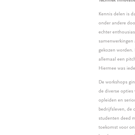
Techniek Innovati
Kennis delen is d
onder andere door
echter enthousias
samenwerkingen a
gekozen worden. 
allemaal een pitc
Hiermee was iede
​De workshops gin
de diverse opties 
opleiden en serio
bedrijfsleven, de
studenten deed m
toekomst voor on