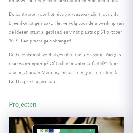
onderwijs dat nog beter aansluit op de marktbehoefte.
De contouren voor het nieuwe keuzevak zijn tijdens de
bijeenkomst gemaakt. Het vervolg voor de uitwerking van
de ideeën staat al gepland en vindt plaats op 31 oktober
2019. Een prachtige opbrengst!
De bijeenkomst werd afgesloten met de lezing “Van gas
naar warmtepomp? Of toch een waterstofketel?” door
dr.ir.ing. Sander Mertens, Lector Energy in Transition bij
De Haagse Hogeschool.
Projecten