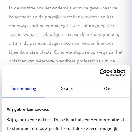
In de ambitie om het onderwijs vorm te geven naar de
behoeften van de praktijk wordt het ontwerp van het
onderwijs continu voorgelegd aan de stuurgroep KPE.
Tevens wordt er gebruikgemaakt van klankbordgroepen,
dit zijn de partners. Begin december vinden hiervoor
bijeenkomsten plaats. Concrete stappen op weg naar het
opleiden van weerbare, wendbare professionals in de
techniek!
Voor een eerste impressie van zowel de hybride
Toestemming
Details
Over
leeromgeving als het kennisplatform kunt u klikken op
Kennis- en Praktijkcentrum Energietransitie
. Let op! U
Wij gebruiken cookies
heeft toegang tot deze online omgeving als gast. Later in
het project ontvangt u als partner uw eigen
Wij gebruiken cookies. Dit gebeurt alleen om informatie af
gebruikersgegevens.
te stemmen op jouw profiel zodat deze zoveel mogelijk