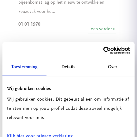
bijeenkomst lag op het nieuw te ontwikkelen
keuzevak voor het...
01 01 1970
Lees verder
KPE op het symposium De Haagse
Hogeschool – The Next Economy
Toestemming
Details
Over
Op 13 juni vond bij De Haagse Hogeschool het
Symposium Transities in de Economie: een
Wij gebruiken cookies
digitale en circulaire toekomst plaats. Tijdens dit
Wij gebruiken cookies. Dit gebeurt alleen om informatie af
symposium p...
te stemmen op jouw profiel zodat deze zoveel mogelijk
01 01 1970
relevant voor je is.
Lees verder
Klik hier voor privacy verklaring.