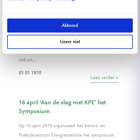
Het symposium ‘Aan de slag met KPE’
was een groot succes!
Akkoord
Kennis delen stond centraal op het eerste KPE
symposium, dat 16 april georganiseerd werd in
Liever niet
het Techniek Innovatie Huis. Kennis delen is dan
ook on...
01 01 1970
Lees verder
16 april ‘Aan de slag met KPE’ het
Symposium
Op 16 april 2019 organiseert het Kennis- en
Praktijkcentrum Energietransitie het symposium