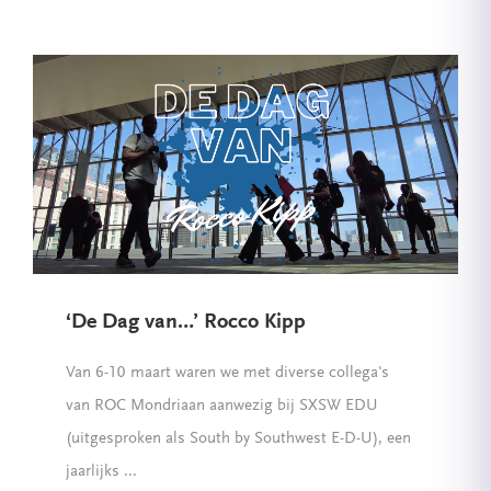
‘De Dag van…’ Rocco Kipp
Van 6-10 maart waren we met diverse collega's
van ROC Mondriaan aanwezig bij SXSW EDU
(uitgesproken als South by Southwest E-D-U), een
jaarlijks ...