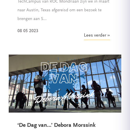
TechCampus van ROC Mondriaan zijn we in maart
naar Austin, Texas afgereisd om een bezoek te
brengen aan S...
08 05 2023
Lees verder
‘De Dag van…’ Debora Morssink