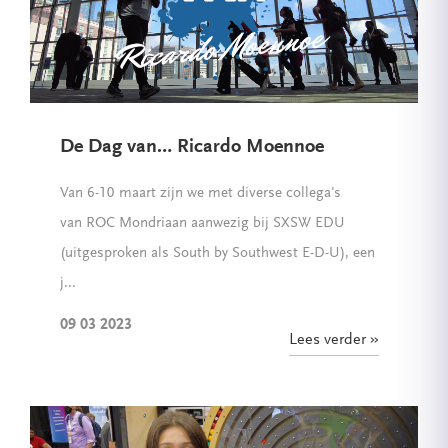
De Dag van… Ricardo Moennoe
Van 6-10 maart zijn we met diverse collega's
van ROC Mondriaan aanwezig bij SXSW EDU
(uitgesproken als South by Southwest E-D-U), een
j...
09 03 2023
Lees verder