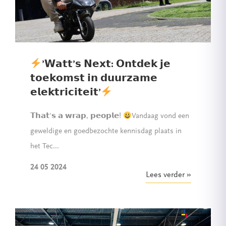
’𝗪𝗮𝘁𝘁’𝘀 𝗡𝗲𝘅𝘁: 𝗢𝗻𝘁𝗱𝗲𝗸 𝗷𝗲
𝘁𝗼𝗲𝗸𝗼𝗺𝘀𝘁 𝗶𝗻 𝗱𝘂𝘂𝗿𝘇𝗮𝗺𝗲
𝗲𝗹𝗲𝗸𝘁𝗿𝗶𝗰𝗶𝘁𝗲𝗶𝘁’
𝗧𝗵𝗮𝘁'𝘀 𝗮 𝘄𝗿𝗮𝗽, 𝗽𝗲𝗼𝗽𝗹𝗲!
Vandaag vond een
geweldige en goedbezochte kennisdag plaats in
het Tec...
24 05 2024
Lees verder