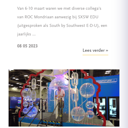
Van 6-10 maart waren we met diverse collega's
van ROC Mondriaan aanwezig bij SXSW EDU
(uitgesproken als South by Southwest E-D-U), een
jaarlijks ...
08 05 2023
Lees verder