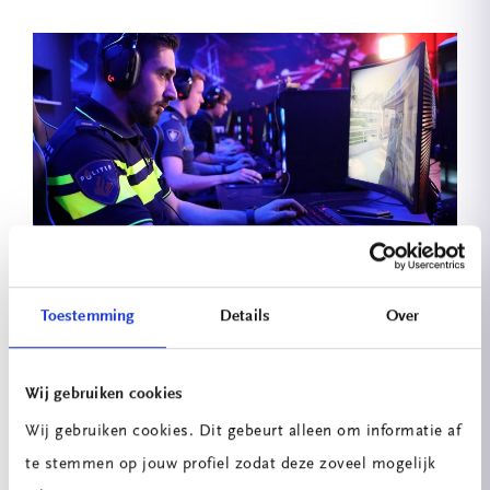
Politieagenten en studenten gamen in
Toestemming
Details
Over
EsportsLab van Techniek Innovatie
Huis.
Wij gebruiken cookies
Onlangs speelde een team politieagenten van
Wij gebruiken cookies. Dit gebeurt alleen om informatie af
de Politie Eenheid Den Haag onder aanvoering
te stemmen op jouw profiel zodat deze zoveel mogelijk
van Malek Kariebo, samen met studenten van het