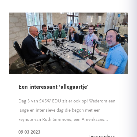
Een interessant ‘allegaartje’
Dag 3 van SXSW EDU zit er ook op! Wederom een
lange en intensieve dag die begon met een
keynote van Ruth Simmons, een Amerikaans...
09 03 2023