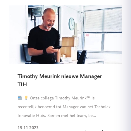
Timothy Meurink nieuwe Manager
TIH
Onze collega Timothy Meurink
™️
is
recentelijk benoemd tot Manager van het Techniek
Innovatie Huis. Samen met het team, be...
15 11 2023