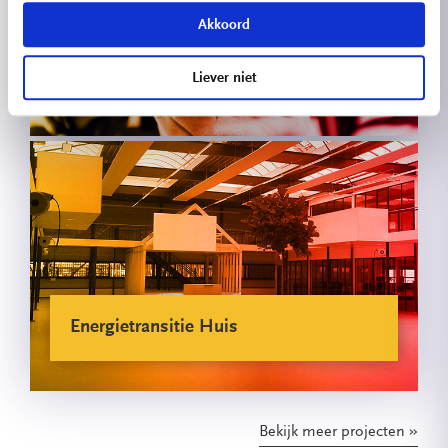
Akkoord
Blended Learning Studio
Liever niet
Energietransitie Huis
Bekijk meer projecten