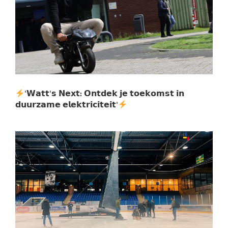
'𝗪𝗮𝘁𝘁'𝘀 𝗡𝗲𝘅𝘁: 𝗢𝗻𝘁𝗱𝗲𝗸 𝗷𝗲 𝘁𝗼𝗲𝗸𝗼𝗺𝘀𝘁 𝗶𝗻
𝗱𝘂𝘂𝗿𝘇𝗮𝗺𝗲 𝗲𝗹𝗲𝗸𝘁𝗿𝗶𝗰𝗶𝘁𝗲𝗶𝘁'