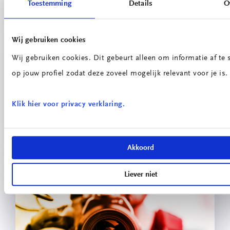
Toestemming
Details
O
Wij gebruiken cookies
Wij gebruiken cookies. Dit gebeurt alleen om informatie af t
op jouw profiel zodat deze zoveel mogelijk relevant voor je is.
Klik hier voor privacy verklaring.
Online Les Huis
Akkoord
Liever niet