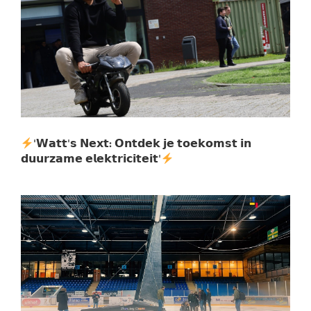
'𝗪𝗮𝘁𝘁'𝘀 𝗡𝗲𝘅𝘁: 𝗢𝗻𝘁𝗱𝗲𝗸 𝗷𝗲 𝘁𝗼𝗲𝗸𝗼𝗺𝘀𝘁 𝗶𝗻
𝗱𝘂𝘂𝗿𝘇𝗮𝗺𝗲 𝗲𝗹𝗲𝗸𝘁𝗿𝗶𝗰𝗶𝘁𝗲𝗶𝘁'