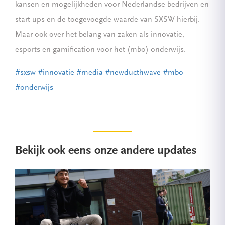
kansen en mogelijkheden voor Nederlandse bedrijven en
start-ups en de toegevoegde waarde van SXSW hierbij.
Maar ook over het belang van zaken als innovatie,
esports en gamification voor het (mbo) onderwijs.
#sxsw
#innovatie
#media
#newducthwave
#mbo
#onderwijs
Bekijk ook eens onze andere updates