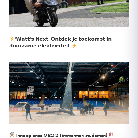
'𝗪𝗮𝘁𝘁'𝘀 𝗡𝗲𝘅𝘁: 𝗢𝗻𝘁𝗱𝗲𝗸 𝗷𝗲 𝘁𝗼𝗲𝗸𝗼𝗺𝘀𝘁 𝗶𝗻
𝗱𝘂𝘂𝗿𝘇𝗮𝗺𝗲 𝗲𝗹𝗲𝗸𝘁𝗿𝗶𝗰𝗶𝘁𝗲𝗶𝘁'
Trots op onze MBO 2 Timmerman studenten!