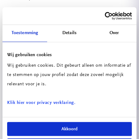
Bekijk hier al onze updates
Toestemming
Details
Over
Projecten
Wij gebruiken cookies
Wij gebruiken cookies. Dit gebeurt alleen om informatie af
te stemmen op jouw profiel zodat deze zoveel mogelijk
relevant voor je is.
Klik hier voor privacy verklaring.
Double-U Telepresence Robot
Akkoord