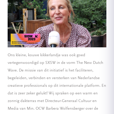
Ons kleine, kouwe kikkerlandje was ook goed
vertegenwoordigd op SXSW in de vorm The New Dutch
Wave. De missie van dit initiatief is het faciliteren,
begeleiden, verbinden en versterken van Nederlandse
creatieve professionals op dit internationale platform. En
dat is zeer zeker gelukt! Wij spraken op een warm en
zonnig dakterras met Directeur-Generaal Cultuur en
Media van Min. OCW Barbera Wolfensberger over de