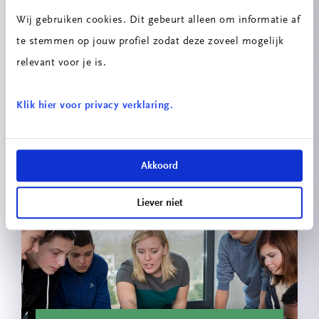
Wij gebruiken cookies. Dit gebeurt alleen om informatie af
te stemmen op jouw profiel zodat deze zoveel mogelijk
relevant voor je is.
Klik hier voor privacy verklaring.
Akkoord
Circulaire Portiersloge
Liever niet