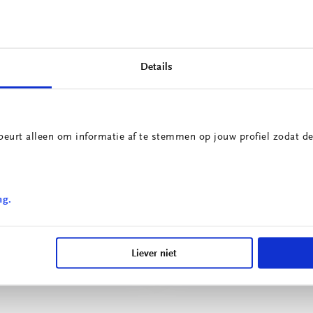
Details
beurt alleen om informatie af te stemmen op jouw profiel zodat de
Innovatieprojecten
School voor Technolog
ng.
irculaire Portiersloge
& Engineering
Liever niet