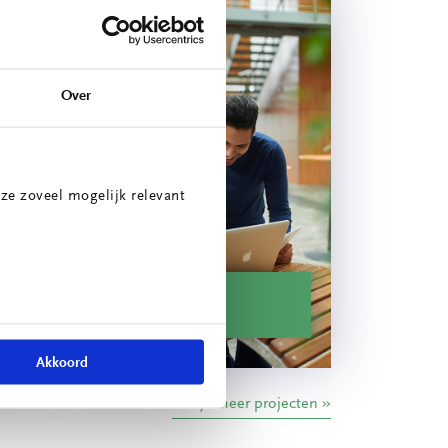
Over
ze zoveel mogelijk relevant
ie
Energiescan
Akkoord
Bekijk meer projecten