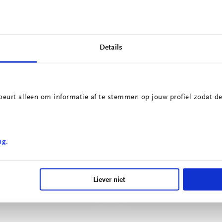
Details
beurt alleen om informatie af te stemmen op jouw profiel zodat de
Innovatieprojecten
School voor Technolog
ng.
irculaire Portiersloge
& Engineering
Liever niet