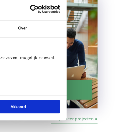
Over
ze zoveel mogelijk relevant
ie
Energiescan
Akkoord
Bekijk meer projecten