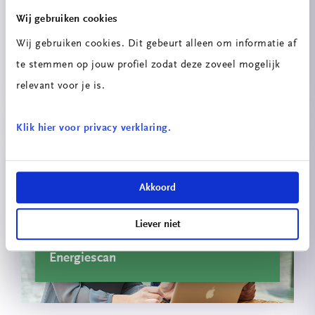
Wij gebruiken cookies
Wij gebruiken cookies. Dit gebeurt alleen om informatie af
Innovatieprojecten School voor
te stemmen op jouw profiel zodat deze zoveel mogelijk
Technologie & Engineering
relevant voor je is.
Klik hier voor privacy verklaring.
Akkoord
Liever niet
Energiescan