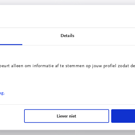
Details
beurt alleen om informatie af te stemmen op jouw profiel zodat de
Innovatieprojecten
ng.
School voor Technolog
irculaire Portiersloge
& Engineering
Liever niet