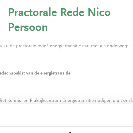
Practorale Rede Nico
Persoon
wij u de practorale rede* energietransitie aan met als onderwerp:
eedschapskist van de energietransitie’
t Kennis- en Praktijkcentrum Energietransitie nodigen u uit om b
oteer daarom 11 december 2019 in uw agenda. (15.30 – 18.30 uur)