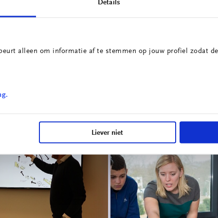
Details
eft u de kans om kennis te maken met praktische trends en ontw
 installatietechniek en elektrotechniek.
beurt alleen om informatie af te stemmen op jouw profiel zodat de
de is een lezing waarin de practor de focus van zijn werkzaamheden
ng.
Liever niet