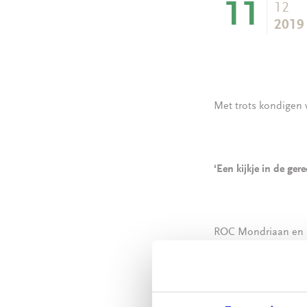
11
12
2019
Met trots kondigen 
‘Een kijkje in de ger
ROC Mondriaan en he
aanwezig te zijn. N