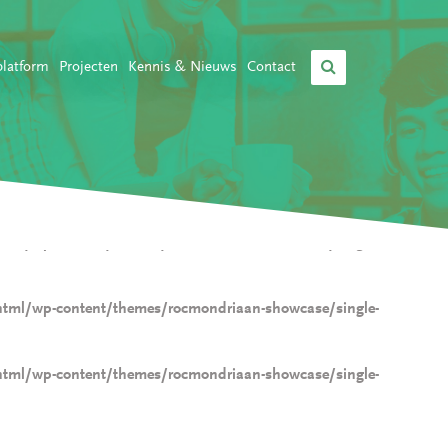
platform
Projecten
Kennis & Nieuws
Contact
html/wp-content/themes/rocmondriaan-showcase/single-
html/wp-content/themes/rocmondriaan-showcase/single-
html/wp-content/themes/rocmondriaan-showcase/single-