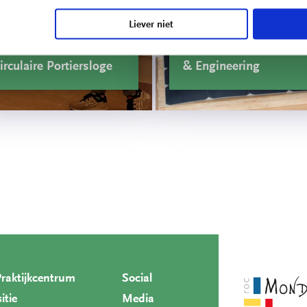
Liever niet
Innovatieprojecten
School voor Technolog
irculaire Portiersloge
& Engineering
Praktijkcentrum
Social
itie
Media