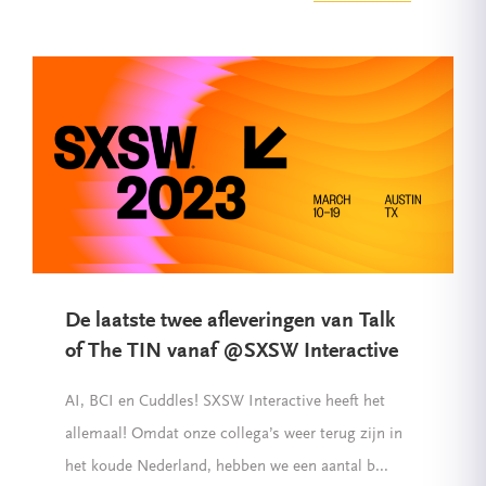
De laatste twee afleveringen van Talk
of The TIN vanaf @SXSW Interactive
AI, BCI en Cuddles! SXSW Interactive heeft het
allemaal! Omdat onze collega’s weer terug zijn in
het koude Nederland, hebben we een aantal b...