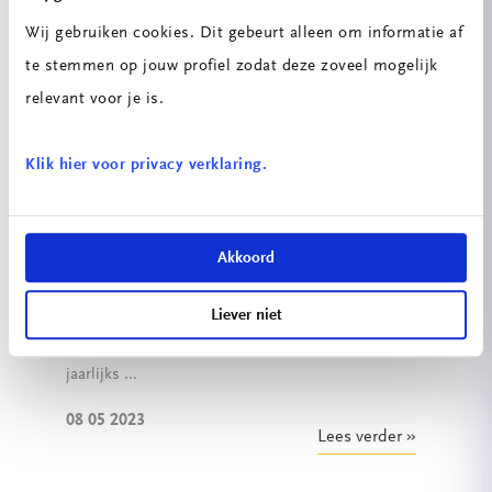
Wij gebruiken cookies. Dit gebeurt alleen om informatie af
te stemmen op jouw profiel zodat deze zoveel mogelijk
relevant voor je is.
Klik hier voor privacy verklaring.
‘De Dag van…’ Debora Morssink
Akkoord
Van 6-10 maart waren we met diverse collega's
van ROC Mondriaan aanwezig bij SXSW EDU
Liever niet
(uitgesproken als South by Southwest E-D-U), een
jaarlijks ...
08 05 2023
Lees verder