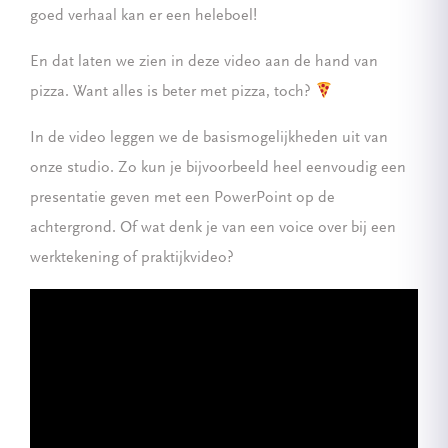
goed verhaal kan er een heleboel!
En dat laten we zien in deze video aan de hand van
pizza. Want alles is beter met pizza, toch?
In de video leggen we de basismogelijkheden uit van
onze studio. Zo kun je bijvoorbeeld heel eenvoudig een
presentatie geven met een PowerPoint op de
achtergrond. Of wat denk je van een voice over bij een
werktekening of praktijkvideo?