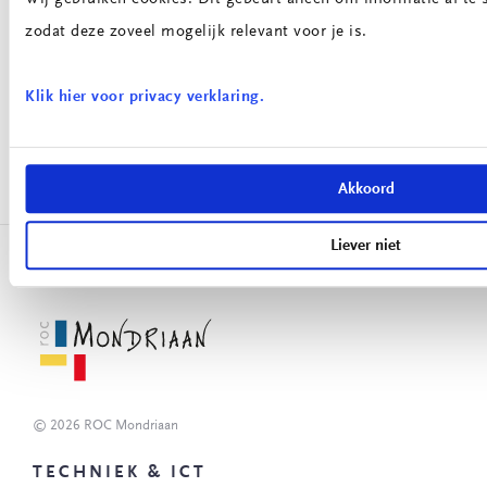
worden verbeterd of vernieuwd. Dit is belangrijk. Want
zodat deze zoveel mogelijk relevant voor je is.
studenten van nu en de toekomst veranderen en ook hun
omgeving. Daar
Klik hier voor privacy verklaring.
BEKIJK ITEM
Akkoord
Liever niet
© 2026 ROC Mondriaan
TECHNIEK & ICT