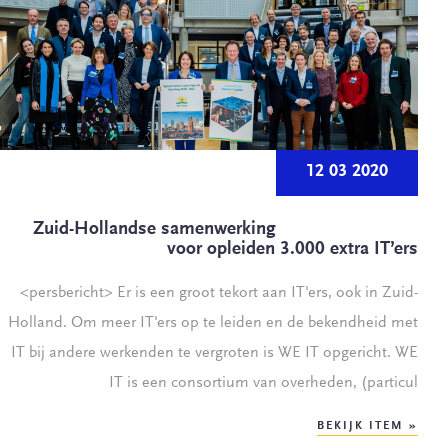
12 03 2020
Zuid-Hollandse samenwerking
voor opleiden 3.000 extra IT’ers
<persbericht> Er is een groot tekort aan IT'ers, ook in Zuid-
Holland. Om meer IT'ers op te leiden en de bekendheid met
IT bij andere werkenden te vergroten is WE IT opgericht. WE
IT is een consortium van overheden, (particul
BEKIJK ITEM