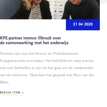
21 04 2020
KPE-partner tremco illbruck over
de samenwerking met het onderwijs
Partners zijn voor het Kennis- en Praktijkcentrum
Energietransitie onmisbaar. Het bedrijfsleven weet precies
wat voor behoeftes er zijn als het gaat om de medewerker
van de toekomst. Deze keer het gesprek met Nico van der
Meer,
BEKIJK ITEM