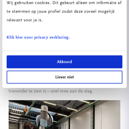
tools.
Wij gebruiken cookies. Dit gebeurt alleen om informatie af
te stemmen op jouw profiel zodat deze zoveel mogelijk
Studenten experimenteren met cobot
relevant voor je is.
De eerste experimenten met de
Universal Robots 3e
zijn
Klik hier voor privacy verklaring.
reeds gestart. Deze cobot met een payload van 3 kg kun
je met de hand de benodigde bewegingen “aanleren”.
Het is bovendien een relatief veilige optie vanwege de
Akkoord
ingebouwde veiligheidsfeatures zoals force-sensing
technologie en detectie van botsingen. Hierdoor is een
Liever niet
kooi niet nodig en kunnen studenten er – zoals
hieronder te zien is – snel mee aan de slag.