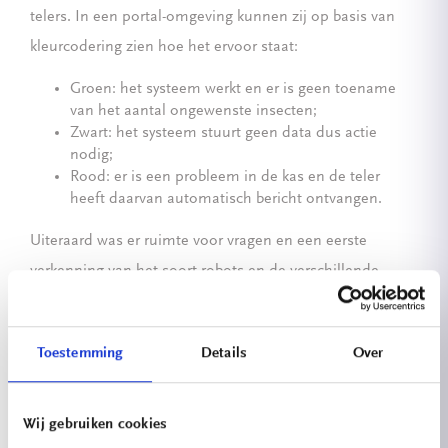
telers. In een portal-omgeving kunnen zij op basis van
kleurcodering zien hoe het ervoor staat:
Groen: het systeem werkt en er is geen toename
van het aantal ongewenste insecten;
Zwart: het systeem stuurt geen data dus actie
nodig;
Rood: er is een probleem in de kas en de teler
heeft daarvan automatisch bericht ontvangen.
Uiteraard was er ruimte voor vragen en een eerste
verkenning van het soort robots en de verschillende
benodigde end-effectors en grippers. In de lessen van
docent Gerie Bosman gaan de studenten aan de slag
Toestemming
Details
Over
met het zelf ontwerpen en prototypen van deze
onderdelen en met het tekenen en maken van de
omgeving van de robot en eventuele andere benodigde
Wij gebruiken cookies