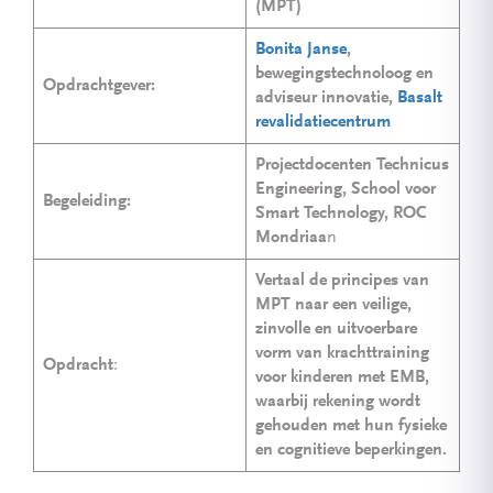
(MPT)
Bonita Janse
,
bewegingstechnoloog en
Opdrachtgever:
adviseur innovatie,
Basalt
revalidatiecentrum
Projectdocenten Technicus
Engineering, School voor
Begeleiding:
Smart Technology, ROC
Mondriaa
n
Vertaal de principes van
MPT naar een veilige,
zinvolle en uitvoerbare
vorm van krachttraining
Opdracht
:
voor kinderen met EMB,
waarbij rekening wordt
gehouden met hun fysieke
en cognitieve beperkingen.