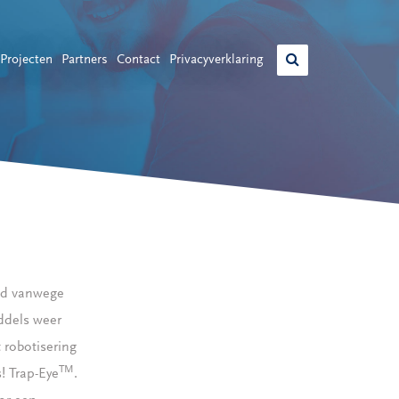
Projecten
Partners
Contact
Privacyverklaring
id vanwege
ddels weer
 robotisering
TM
! Trap-Eye
.