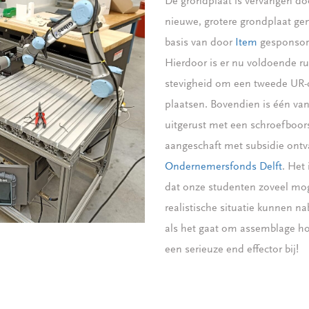
De grondplaat is vervangen do
nieuwe, grotere grondplaat g
basis van door
Item
gesponsord
Hierdoor is er nu voldoende r
stevigheid om een tweede UR-c
plaatsen. Bovendien is één va
uitgerust met een schroefboo
aangeschaft met subsidie ontv
Ondernemersfonds Delft
. Het 
dat onze studenten zoveel mog
realistische situatie kunnen n
als het gaat om assemblage ho
een serieuze end effector bij!