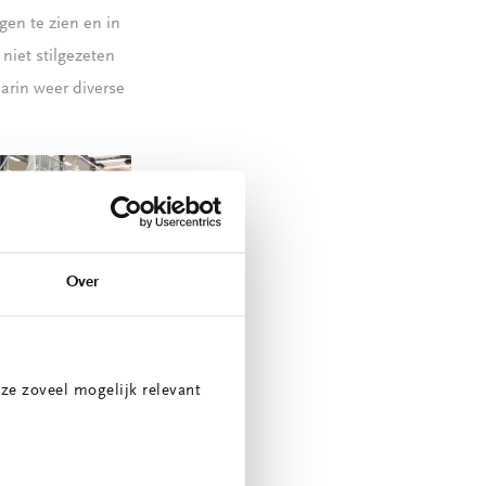
en te zien en in
niet stilgezeten
arin weer diverse
Over
ze zoveel mogelijk relevant
r te beginnen of
riëlle Stolp