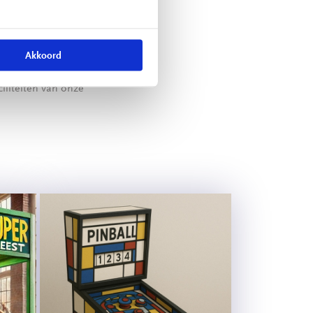
 technicus
e-/ assemblage-/
gaat het team in
Akkoord
rbij gebruik maken
iliteiten van onze