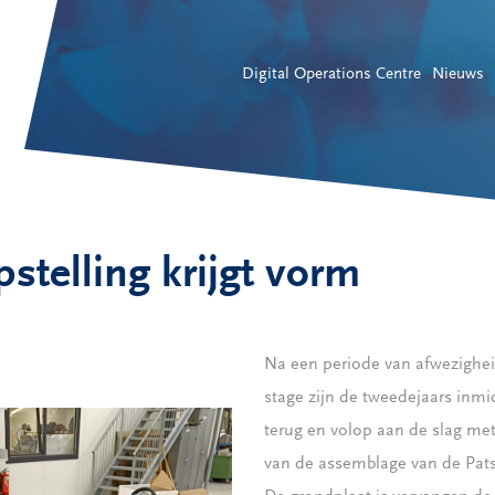
Digital Operations Centre
Nieuws
pstelling krijgt vorm
Na een periode van afwezighe
stage zijn de tweedejaars inmi
terug en volop aan de slag met
van de assemblage van de Pats