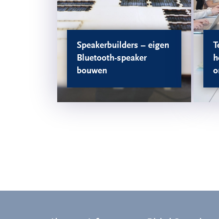
Speakerbuilders – eigen
T
Bluetooth-speaker
h
bouwen
o