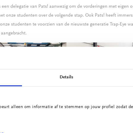
s een delegatie van Pats! aanwezig om de vorderingen met eigen og
et onze studenten over de volgende stap. Ook Pats! heeft immers 
onze studenten te voorzien van de nieuwste generatie Trap-Eye wa
n aangebracht.
Details
In gesprek over de casus: waar zitten nog de uitdagingen?
beurt alleen om informatie af te stemmen op jouw profiel zodat de
een uitdaging op het gebied van robotisering, maar weet u niet waa
f het überhaupt wel kan? Neem dan contact op met projectleider Ma