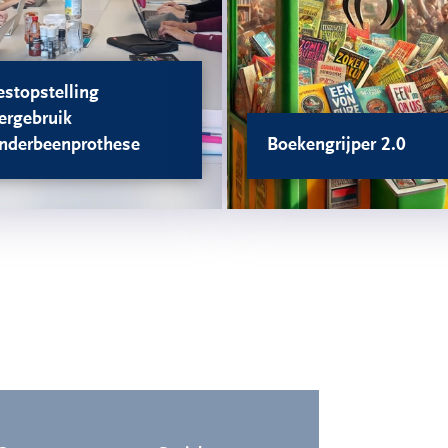
estopstelling
ergebruik
nderbeenprothese
Boekengrijper 2.0