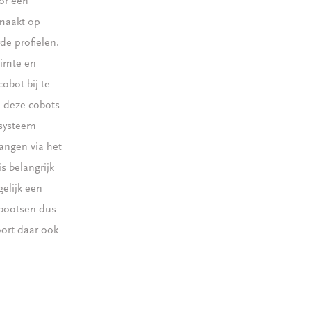
or een
emaakt op
e profielen.
uimte en
obot bij te
n deze cobots
rsysteem
angen via het
is belangrijk
elijk een
abootsen dus
ort daar ook