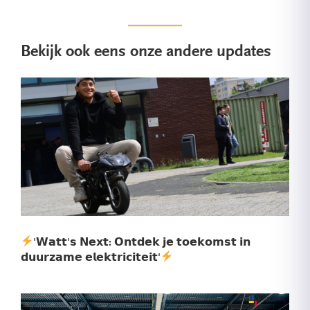
Bekijk ook eens onze andere updates
'𝗪𝗮𝘁𝘁'𝘀 𝗡𝗲𝘅𝘁: 𝗢𝗻𝘁𝗱𝗲𝗸 𝗷𝗲 𝘁𝗼𝗲𝗸𝗼𝗺𝘀𝘁 𝗶𝗻
𝗱𝘂𝘂𝗿𝘇𝗮𝗺𝗲 𝗲𝗹𝗲𝗸𝘁𝗿𝗶𝗰𝗶𝘁𝗲𝗶𝘁'