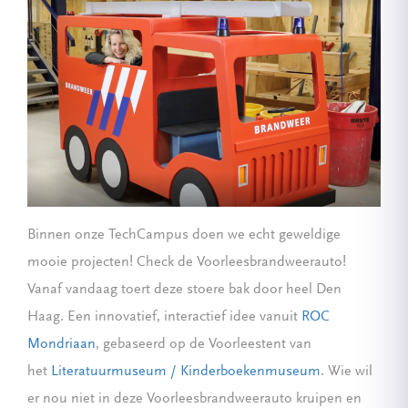
Binnen onze TechCampus doen we echt geweldige
mooie projecten! Check de Voorleesbrandweerauto!
Vanaf vandaag toert deze stoere bak door heel Den
Haag. Een innovatief, interactief idee vanuit
ROC
Mondriaan
, gebaseerd op de Voorleestent van
het
Literatuurmuseum / Kinderboekenmuseum
. Wie wil
er nou niet in deze Voorleesbrandweerauto kruipen en