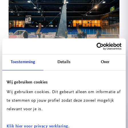
Trots op onze MBO 2 Timmerman studenten!
Toestemming
Details
Over
Bekijk hier al onze updates
Wij gebruiken cookies
Wij gebruiken cookies. Dit gebeurt alleen om informatie af
Projecten
te stemmen op jouw profiel zodat deze zoveel mogelijk
relevant voor je is.
Klik hier voor privacy verklaring.