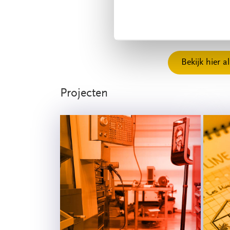
'𝗪𝗮𝘁𝘁'𝘀 𝗡𝗲𝘅
𝗶𝗻 𝗱𝘂𝘂𝗿𝘇𝗮𝗺𝗲 𝗲𝗹
Bekijk hier 
Projecten