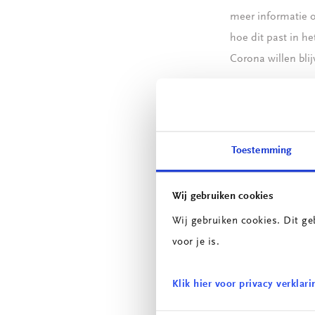
meer informatie o
hoe dit past in h
Corona willen bli
Bekijk ook 
Toestemming
Wij gebruiken cookies
Wij gebruiken cookies. Dit ge
voor je is.
Klik hier voor privacy verklari