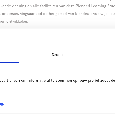
ver de opening en alle faciliteiten van deze Blended Learning Stu
et ondersteuningsaanbod op het gebied van blended onderwijs. Iet
jven ontwikkelen.
eens onze andere updates
Details
beurt alleen om informatie af te stemmen op jouw profiel zodat de
ng.