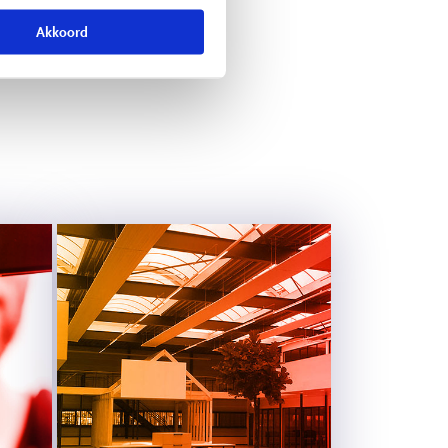
Akkoord
rman studenten!