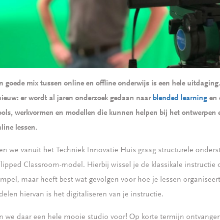
 goede mix tussen online en offline onderwijs is een hele uitdaging
 nieuw: er wordt al jaren onderzoek gedaan naar
blended learning
en e
ools, werkvormen en modellen die kunnen helpen bij het ontwerpen 
line lessen.
len we vanuit het Techniek Innovatie Huis graag structurele onder
Flipped Classroom-model. Hierbij wissel je de klassikale instructi
simpel, maar heeft best wat gevolgen voor hoe je lessen organiseert
len hiervan is het digitaliseren van je instructie.
n we daar een hele mooie studio voor! Op korte termijn ontvange