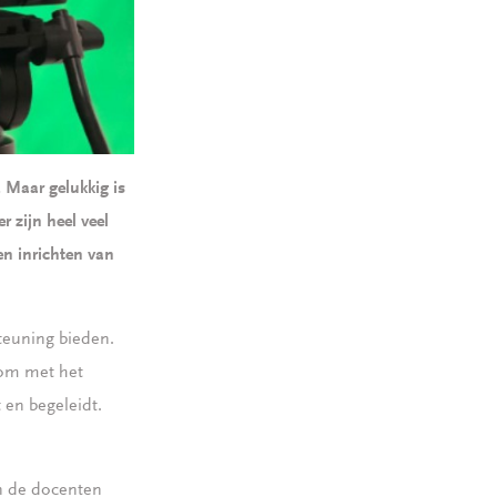
. Maar gelukkig is
r zijn heel veel
en inrichten van
steuning bieden.
e om met het
 en begeleidt.
n de docenten