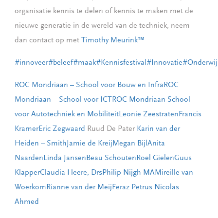
organisatie kennis te delen of kennis te maken met de
nieuwe generatie in de wereld van de techniek, neem
dan contact op met
Timothy Meurink™️
#innoveer
#beleef
#maak
#Kennisfestival
#Innovatie
#Onderwij
ROC Mondriaan – School voor Bouw en Infra
ROC
Mondriaan – School voor ICT
ROC Mondriaan School
voor Autotechniek en Mobiliteit
Leonie Zeestraten
Francis
Kramer
Eric Zegwaard
Ruud De Pater
Karin van der
Heiden – Smith
Jamie de Kreij
Megan Bijl
Anita
Naarden
Linda Jansen
Beau Schouten
Roel Gielen
Guus
Klapper
Claudia Heere, Drs
Philip Nijgh MA
Mireille van
Woerkom
Rianne van der Meij
Feraz Petrus Nicolas
Ahmed