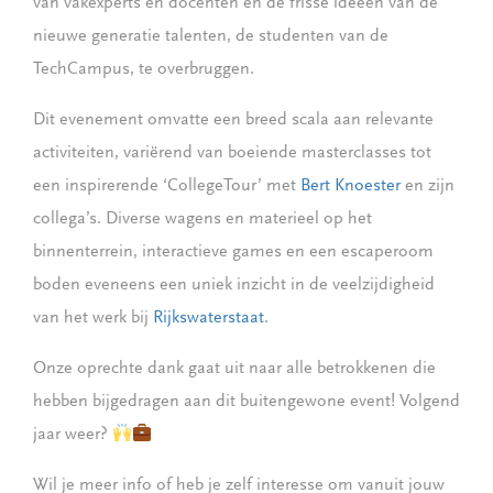
van vakexperts en docenten en de frisse ideeën van de
nieuwe generatie talenten, de studenten van de
TechCampus, te overbruggen.
Dit evenement omvatte een breed scala aan relevante
activiteiten, variërend van boeiende masterclasses tot
een inspirerende ‘CollegeTour’ met
Bert Knoester
en zijn
collega’s. Diverse wagens en materieel op het
binnenterrein, interactieve games en een escaperoom
boden eveneens een uniek inzicht in de veelzijdigheid
van het werk bij
Rijkswaterstaat
.
Onze oprechte dank gaat uit naar alle betrokkenen die
hebben bijgedragen aan dit buitengewone event! Volgend
jaar weer?
Wil je meer info of heb je zelf interesse om vanuit jouw