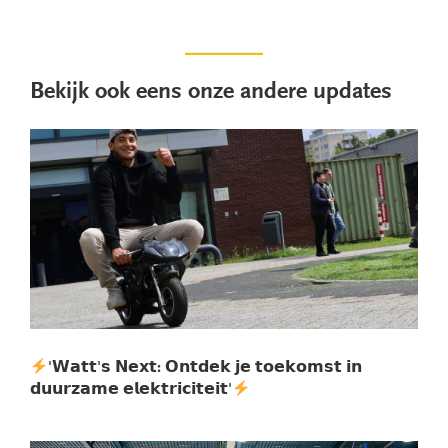
Bekijk ook eens onze andere updates
'𝗪𝗮𝘁𝘁'𝘀 𝗡𝗲𝘅𝘁: 𝗢𝗻𝘁𝗱𝗲𝗸 𝗷𝗲 𝘁𝗼𝗲𝗸𝗼𝗺𝘀𝘁 𝗶𝗻
𝗱𝘂𝘂𝗿𝘇𝗮𝗺𝗲 𝗲𝗹𝗲𝗸𝘁𝗿𝗶𝗰𝗶𝘁𝗲𝗶𝘁'