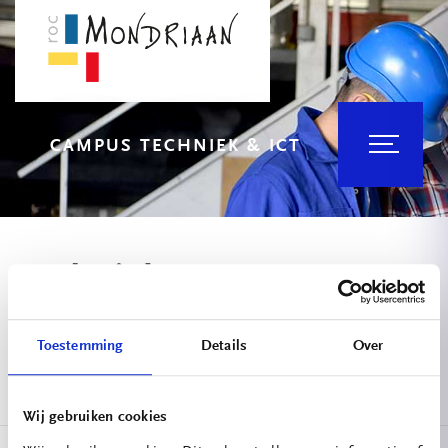
CAMPUS TECHNIEK & ICT
Techniek 1
Toestemming
Details
Over
29 03 2019
Wij gebruiken cookies