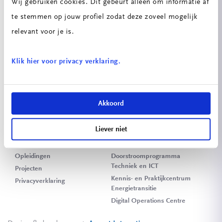
Wij gebruiken cookies. Dit gebeurt alleen om informatie af
te stemmen op jouw profiel zodat deze zoveel mogelijk
relevant voor je is.
Klik hier voor privacy verklaring.
© 2026 ROC Mondriaan
TECHNIEK & ICT
Akkoord
Tinwerf 24
Liever niet
2544 ED Den Haag
Home
Techniek Innovatie Huis
Opleidingen
Doorstroomprogramma
Techniek en ICT
Projecten
Kennis- en Praktijkcentrum
Privacyverklaring
Energietransitie
Digital Operations Centre