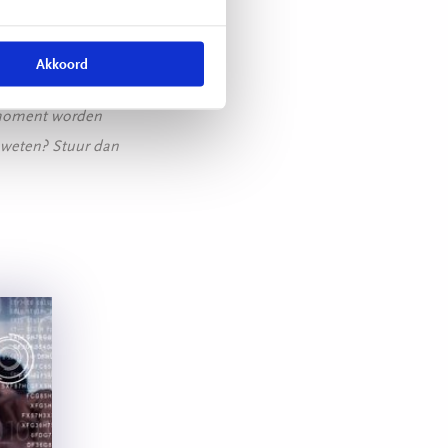
d kan worden.
Akkoord
t moment worden
 weten? Stuur dan