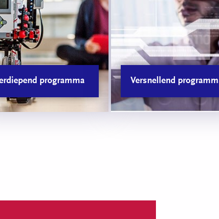
erdiepend programma
Versnellend programm