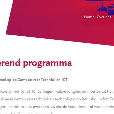
Home
Over ons
erend programma
omst op de Campus voor Techniek en ICT
nkomst met 50 tot 90 leerlingen maken jongens en meisjes uit het
 diverse kanten van techniek en technologie op het mbo. In het Te
lgemene informatie over thema’s als: de veranderde rol van techniek