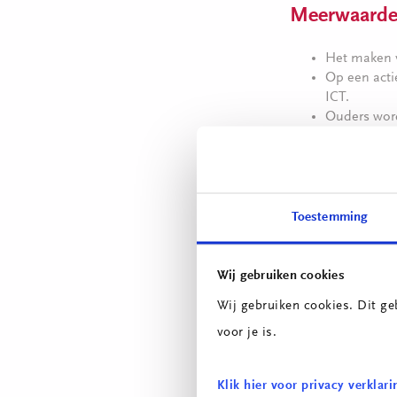
Meerwaard
Het maken v
Op een acti
ICT.
Ouders word
naar inform
voorlichtin
Wil je meer infor
Toestemming
Neem dan contact
Naast deze bijee
Wij gebruiken cookies
actieve bijeenkom
Wij gebruiken cookies. Dit ge
voor je is.
In ontwikkel
Klik hier voor privacy verklari
Naast de bovensta