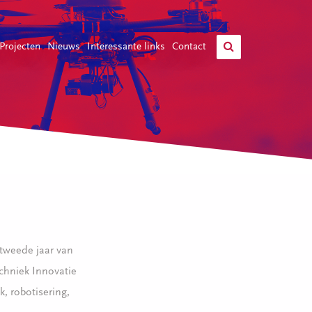
Projecten
Nieuws
Interessante links
Contact
 tweede jaar van
chniek Innovatie
, robotisering,