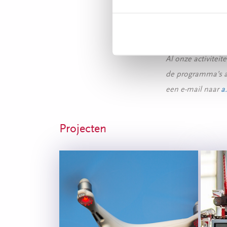
tweede jaar een 
Al onze activitei
de programma’s aa
een e-mail naar
a
Projecten