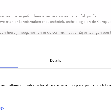
e
an een beter gefundeerde keuze voor een specifiek profiel.
eve manier kennismaken met techniek, technologie en de Campus
en hierbij meegenomen in de communicatie. Zij ontvangen een br
atie over opleidingen op het gebied van techniek en ICT en over a
gsevenementen.
matie of heb je interesse in de organisatie van een oriëntatiebijee
Details
 op met Andrea Peltenburg-Steur via
a.steur@rocmondriaan.nl
nkomsten biedt de Campus voor Techniek en ICT nog diverse ander
sten aan. Bekijk
hier de activiteitenagenda
van ROC Mondriaan.
beurt alleen om informatie af te stemmen op jouw profiel zodat de
ing
ng.
ande ‘fysieke’ oriëntatieactiviteiten wordt momenteel voor leerlin