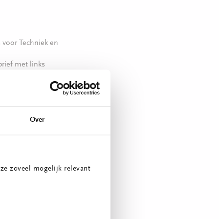
 voor Techniek en
ief met links
ctuele
nkomst?
Over
e informatieve of
ze zoveel mogelijk relevant
gen uit het