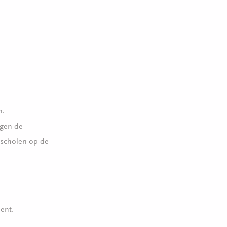
n.
jgen de
 scholen op de
ent.