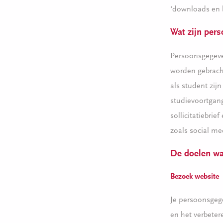
‘downloads en 
Wat zijn per
Persoonsgegeven
worden gebracht
als student zij
studievoortgangs
sollicitatiebri
zoals social me
De doelen wa
Bezoek website
Je persoonsgeg
en het verbeter