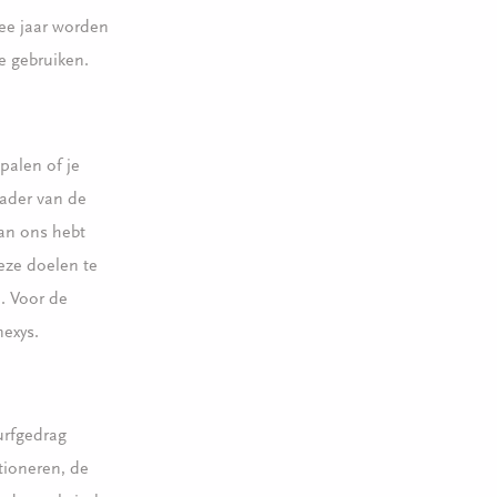
ee jaar worden
e gebruiken.
palen of je
kader van de
aan ons hebt
eze doelen te
. Voor de
nexys.
urfgedrag
tioneren, de