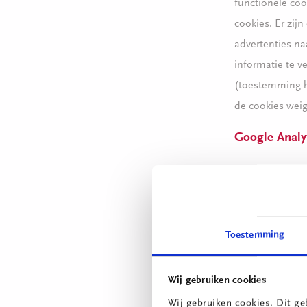
functionele coo
cookies. Er zij
advertenties na
informatie te v
(toestemming he
de cookies weig
Google Analy
ROC Mondriaan 
bij hoeveel gek
geklikt, maar w
Toestemming
Beveiliging
ROC Mondriaan v
Wij gebruiken cookies
bescherming na 
Wij gebruiken cookies. Dit ge