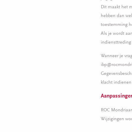
Dit maakt het m
hebben dan wel 
toestemming he
Als je wordt a
indiensttreding
Wanneer je vrag
ibp@rocmondria
Gegevensbesche
klacht indienen
Aanpassinge
ROC Mondriaan h
Wijzigingen wor