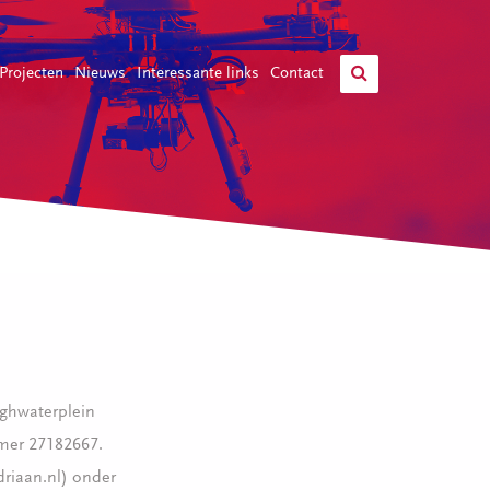
Projecten
Nieuws
Interessante links
Contact
eghwaterplein
mer 27182667.
riaan.nl) onder