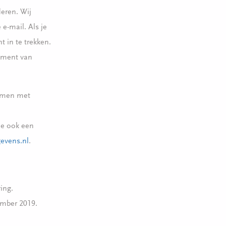
eren. Wij
e-mail. Als je
 in te trekken.
oment van
nemen met
je ook een
evens.nl
.
ing.
ember 2019.