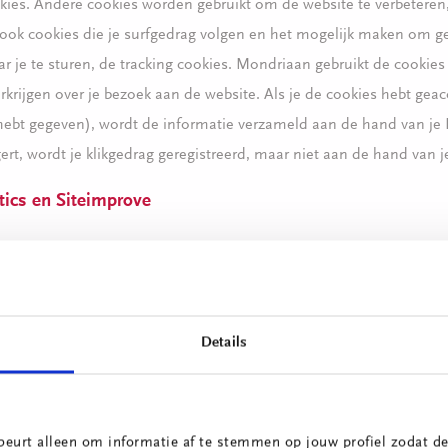
kies. Andere cookies worden gebruikt om de website te verbeteren,
n ook cookies die je surfgedrag volgen en het mogelijk maken om ge
ar je te sturen, de tracking cookies. Mondriaan gebruikt de cookie
erkrijgen over je bezoek aan de website. Als je de cookies hebt gea
bt gegeven), wordt de informatie verzameld aan de hand van je IP
ert, wordt je klikgedrag geregistreerd, maar niet aan de hand van j
tics en Siteimprove
maakt gebruik van Google Analytics en Siteimprove. Beide pro
likt wordt en waarop; we willen weten hoe vaak waar en op welke 
e weten niet wie dat doet. Mondriaan kan niet herleiden wie dit do
Details
erwerkt persoonsgegevens met uiterste zorgvuldigheid en streeft
door middel van goede en heldere afspraken met zijn partners. Hi
beurt alleen om informatie af te stemmen op jouw profiel zodat de