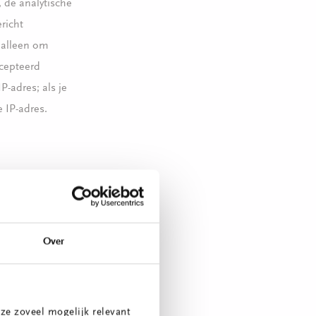
 de analytische
richt
s alleen om
ccepteerd
-adres; als je
e IP-adres.
gramma’s houden
pagina wordt
et.
Over
 veiligheid en
ervoor zijn
ze zoveel mogelijk relevant