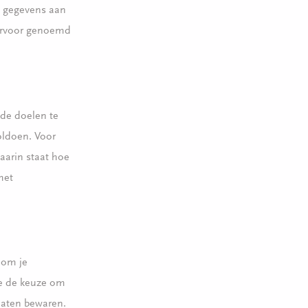
e gegevens aan
iervoor genoemd
de doelen te
oldoen. Voor
aarin staat hoe
het
 om je
je de keuze om
laten bewaren.