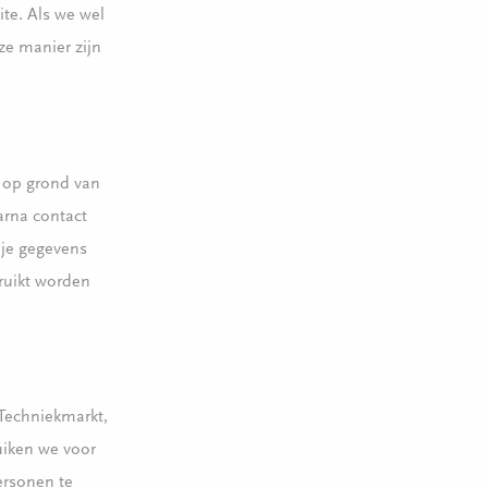
te. Als we wel
ze manier zijn
s op grond van
arna contact
 je gegevens
bruikt worden
 Techniekmarkt,
uiken we voor
ersonen te