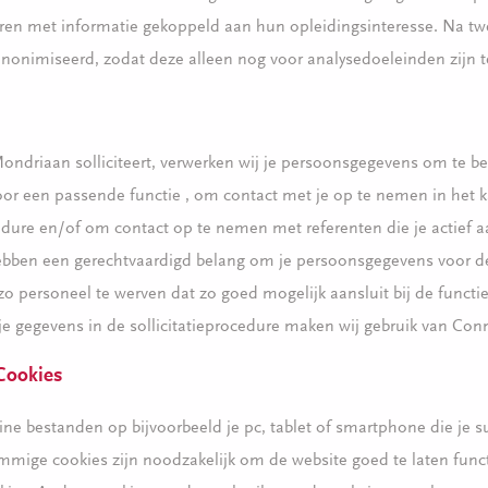
en met informatie gekoppeld aan hun opleidingsinteresse. Na tw
nonimiseerd, zodat deze alleen nog voor analysedoeleinden zijn t
Mondriaan solliciteert, verwerken wij je persoonsgegevens om te be
oor een passende functie , om contact met je op te nemen in het 
cedure en/of om contact op te nemen met referenten die je actief 
hebben een gerechtvaardigd belang om je persoonsgegevens voor d
o personeel te werven dat zo goed mogelijk aansluit bij de functie
je gegevens in de sollicitatieprocedure maken wij gebruik van Con
Cookies
eine bestanden op bijvoorbeeld je pc, tablet of smartphone die je s
mige cookies zijn noodzakelijk om de website goed te laten func