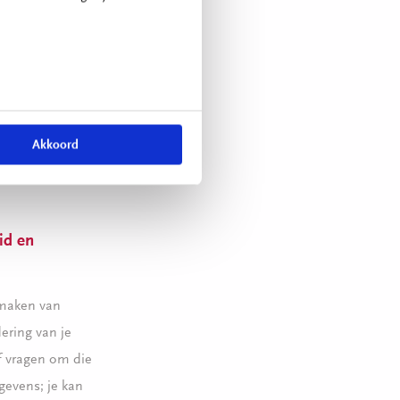
oldoen aan
en
en van de
en voor een
rden de
Akkoord
 ‘Privacy
uden te
id en
ikmaken van
ering van je
f vragen om die
gevens; je kan