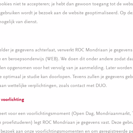
okies niet te accepteren; je hebt dan gewoon toegang tot de websi
gebruiken wordt je bezoek aan de website geoptimaliseerd. Op de
ogelijk van dienst.
elder je gegevens achterlaat, verwerkt ROC Mondriaan je gegeven
e en beroepsonderwijs (WEB). We doen dit onder andere zodat da
den opgenomen voor het vervolg van je aanmelding. Later worden
je optimaal je studie kan doorlopen. Tevens zullen je gegevens ge
an wettelijke verplichtingen, zoals contact met DUO.
 voorlichting
streert voor een voorlichtingsmoment (Open Dag, Mondriaanmarkt,
n proefstuderen) legt ROC Mondriaan je gegevens vast. Deze gebr
t bezoek aan onze voorlichtingsmomenten en om geregistreerde p