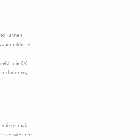
band kunnen
ls aanmelder of
meld in je CV,
dere bronnen,
ebruiksgemak
 de website voor