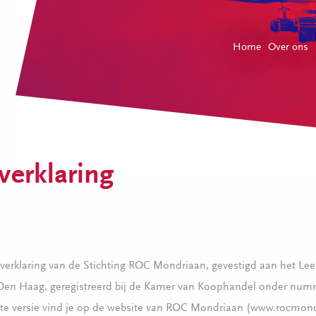
Home
Over ons
verklaring
cyverklaring van de Stichting ROC Mondriaan, gevestigd aan het Le
 Den Haag, geregistreerd bij de Kamer van Koophandel onder num
te versie vind je op de website van ROC Mondriaan (www.rocmond