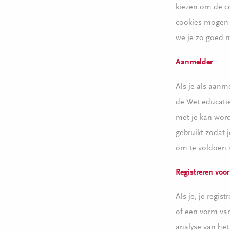
kiezen om de co
cookies mogen 
we je zo goed m
Aanmelder
Als je als aanm
de Wet educati
met je kan wor
gebruikt zodat 
om te voldoen a
Registreren voor
Als je, je regi
of een vorm va
analyse van he