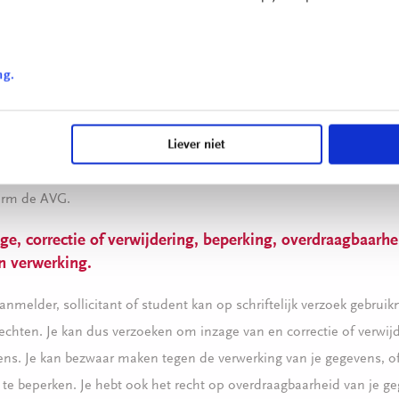
eenkomsten afgesloten. Mondriaan doet zijn uiterste best om te v
 beveiligingsstandaarden; ter beveiliging zijn daartoe technische 
e maatregelen getroffen. De hosting vindt plaats binnen de grenz
ng.
 Dit geldt ook voor de opgeslagen aanmeldingen. Bij het aanmeld
 verbinding beveiligd. In het kader van de sollicitatieprocedure wo
Liever niet
nnexys ook verwerkt door Bullhorn, een bedrijf in de V.S.. Door het
nnexys en Bullhorn voor de verwerking van je gegevens beide geho
orm de AVG.
ge, correctie of verwijdering, beperking, overdraagbaarhe
n verwerking.
anmelder, sollicitant of student kan op schriftelijk verzoek gebru
chten. Je kan dus verzoeken om inzage van en correctie of verwijd
ns. Je kan bezwaar maken tegen de verwerking van je gegevens, o
t te beperken. Je hebt ook het recht op overdraagbaarheid van je ge