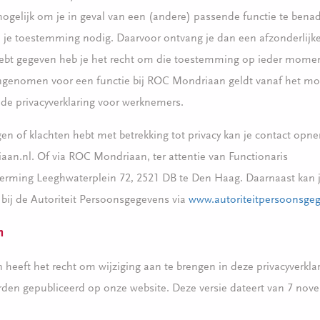
ogelijk om je in geval van een (andere) passende functie te benad
je toestemming nodig. Daarvoor ontvang je dan een afzonderlijke 
bt gegeven heb je het recht om die toestemming op ieder moment
angenomen voor een functie bij ROC Mondriaan geldt vanaf het m
 de privacyverklaring voor werknemers.
en of klachten hebt met betrekking tot privacy kan je contact op
an.nl. Of via ROC Mondriaan, ter attentie van Functionaris
rming Leeghwaterplein 72, 2521 DB te Den Haag. Daarnaast kan 
 bij de Autoriteit Persoonsgegevens via
www.autoriteitpersoonsgeg
n
eeft het recht om wijziging aan te brengen in deze privacyverklar
den gepubliceerd op onze website. Deze versie dateert van 7 nov