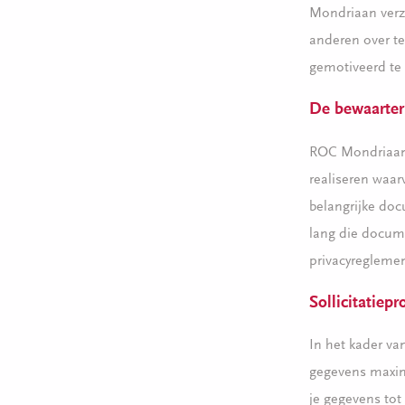
Mondriaan verz
anderen over t
gemotiveerd te
De bewaarter
ROC Mondriaan 
realiseren waar
belangrijke doc
lang die docum
privacyregleme
Sollicitatiep
In het kader v
gegevens maxima
je gegevens tot