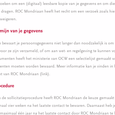
oeken om een (digitaal) leesbare kopie van je gegevens en om di
e dragen. ROC Mondriaan heeft het recht om een verzoek zoals h
 weigeren.
mijn van je gegevens
bewaart je persoonsgegevens niet langer dan noodzakelijk is om 
voor ze zijn verzameld, of om aan wet- en regelgeving te kunnen v
umenten heeft het ministerie van OCW een selectielijst gemaakt w
enten moeten worden bewaard. Meer informatie kan je vinden in 
nt van ROC Mondriaan (link).
rocedure
an de sollicitatieprocedure heeft ROC Mondriaan de keuze gemaakt
al vier weken na het laatste contact te bewaren. Daarnaast heb 
 maximaal één jaar na het laatste contact door ROC Mondriaan te 