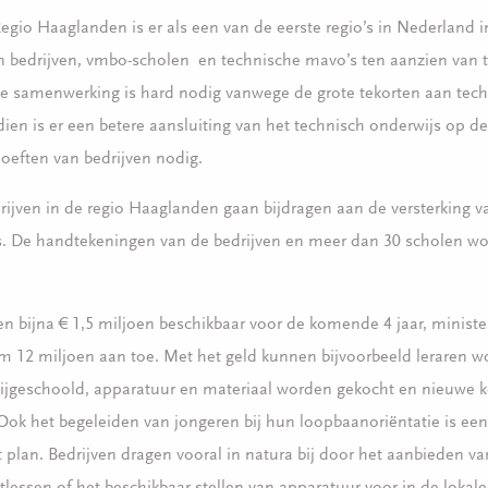
Regio Haaglanden is er als een van de eerste regio’s in Nederland 
 bedrijven, vmbo-scholen en technische mavo’s ten aanzien van 
Die samenwerking is hard nodig vanwege de grote tekorten aan tec
ien is er een betere aansluiting van het technisch onderwijs op de
oeften van bedrijven nodig.
ijven in de regio Haaglanden gaan bijdragen aan de versterking v
s. De handtekeningen van de bedrijven en meer dan 30 scholen wo
len bijna € 1,5 miljoen beschikbaar voor de komende 4 jaar, ministe
m 12 miljoen aan toe. Met het geld kunnen bijvoorbeeld leraren 
bijgeschoold, apparatuur en materiaal worden gekocht en nieuwe 
ok het begeleiden van jongeren bij hun loopbaanoriëntatie is een 
 plan. Bedrijven dragen vooral in natura bij door het aanbieden van