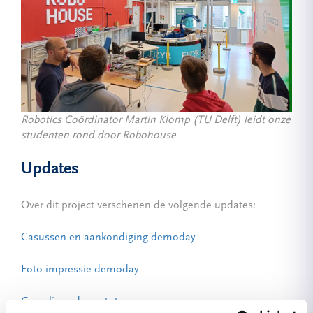
Robotics Coördinator Martin Klomp (TU Delft) leidt onze
studenten rond door Robohouse
Updates
Over dit project verschenen de volgende updates:
Casussen en aankondiging demoday
Foto-impressie demoday
Gerealiseerde prototypes