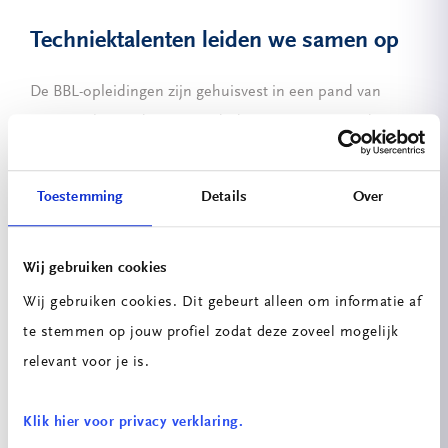
Techniektalenten leiden we samen op
De BBL-opleidingen zijn gehuisvest in een pand van
DAEL en het onderwijs wordt door DAEL en Mondriaan
gezamenlijk verzorgd. Maar dit betekent niet dat hier
uitsluitend DAEL-talenten worden opgeleid; het traject
Toestemming
Details
Over
biedt ook mogelijkheden voor partners die hier hun
medewerkers willen laten scholen.
Wij gebruiken cookies
“We zien een
groei van bedrijven die als
Wij gebruiken cookies. Dit gebeurt alleen om informatie af
partner uit de regio mee willen opleiden.
te stemmen op jouw profiel zodat deze zoveel mogelijk
Partners zijn van harte welkom en samen
relevant voor je is.
leiden we de techniektalenten van de
toekomst op!”
Klik hier voor privacy verklaring.