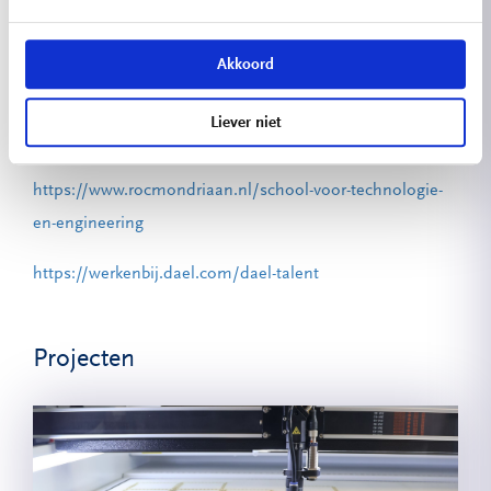
Aldus Diana van der Kaay, opleidingscoördinator bij
DAEL en kerndocent bij Mondriaan.
Akkoord
Meer weten over deze opleidingen?
Liever niet
Kijk op:
https://www.rocmondriaan.nl/school-voor-technologie-
en-engineering
https://werkenbij.dael.com/dael-talent
Projecten