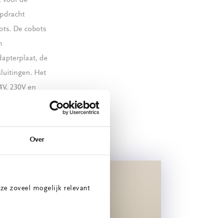
t voor de
opdracht
ots. De cobots
n
dapterplaat, de
luitingen. Het
4V, 230V en
Over
ze zoveel mogelijk relevant