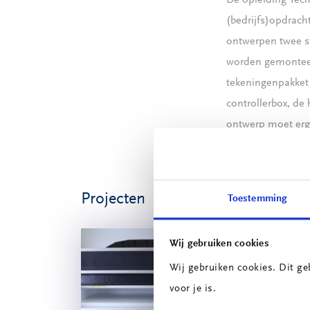
De opleiding Tech
(bedrijfs)opdrach
ontwerpen twee s
worden gemonteer
tekeningenpakket 
controllerbox, de
ontwerp moet ergo
perslucht.
Projecten
Toestemming
Wij gebruiken cookies
Wij gebruiken cookies. Dit ge
voor je is.