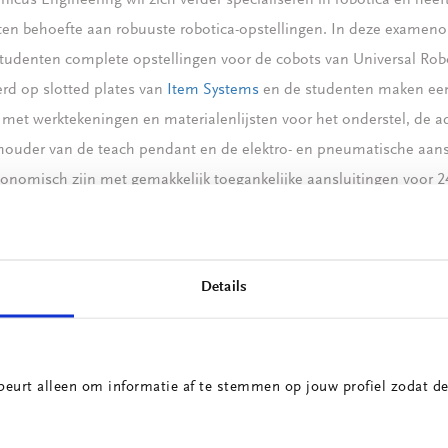
nicus Engineering wil zich verder specialiseren in robotica en heef
ten behoefte aan robuuste robotica-opstellingen. In deze examen
tudenten complete opstellingen voor de cobots van Universal Rob
d op slotted plates van
Item Systems
en de studenten maken ee
met werktekeningen en materialenlijsten voor het onderstel, de a
 houder van de teach pendant en de elektro- en pneumatische aans
nomisch zijn met gemakkelijk toegankelijke aansluitingen voor 2
Details
beurt alleen om informatie af te stemmen op jouw profiel zodat de