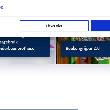
ng.
Liever niet
estopstelling
ergebruik
nderbeenprothese
Boekengrijper 2.0