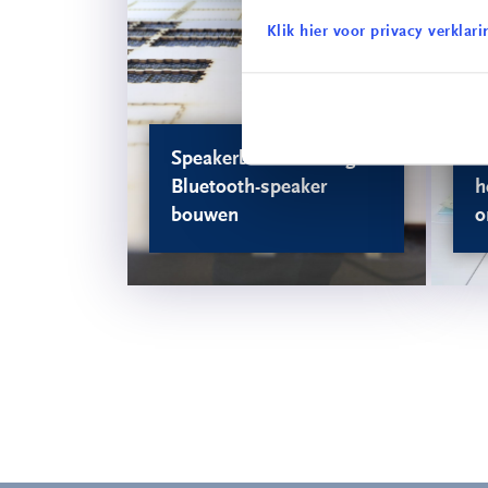
Klik hier voor privacy verklari
Speakerbuilders – eigen
T
Bluetooth-speaker
h
bouwen
o