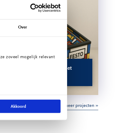
Over
ze zoveel mogelijk relevant
Festo x ITEM: Het
Pinball Project
Bekijk meer projecten
Akkoord