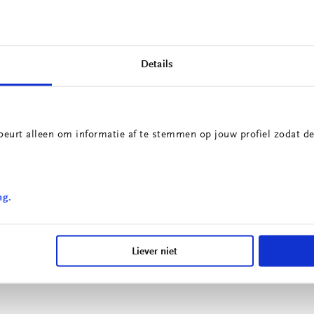
Details
beurt alleen om informatie af te stemmen op jouw profiel zodat de
estopstelling
ergebruik
nderbeenprothese
Boekengrijper 2.0
ng.
Liever niet