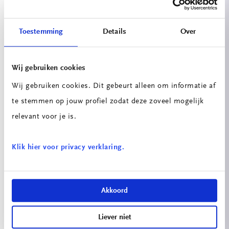
gebouwen en woonwijken. NorthC werkt in Rotterdam
Zestienhoven mee aan warmte-uitwisselingsprojecten
Toestemming
Details
Over
waarbij restwarmte wordt ingezet voor de verwarming
van woningen in de regio.
Wij gebruiken cookies
Ook kwamen ontwikkelingen zoals vloeistofkoeling, AI-
Wij gebruiken cookies. Dit gebeurt alleen om informatie af
gestuurde optimalisatie van koeling en modulair
te stemmen op jouw profiel zodat deze zoveel mogelijk
gebouwde datacenters aan bod.
relevant voor je is.
Hierdoor kregen de studenten niet alleen inzicht in de
Klik hier voor privacy verklaring.
technische kant van datacenters, maar ook in de
belangrijke rol die duurzaamheid speelt binnen de
toekomst van IT en digitale infrastructuur.
Akkoord
Liever niet