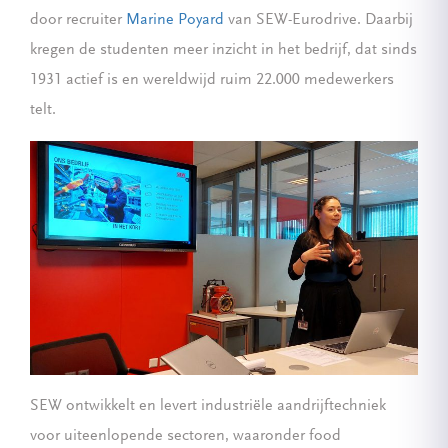
door recruiter
Marine Poyard
van SEW-Eurodrive. Daarbij
kregen de studenten meer inzicht in het bedrijf, dat sinds
1931 actief is en wereldwijd ruim 22.000 medewerkers
telt.
SEW ontwikkelt en levert industriële aandrijftechniek
voor uiteenlopende sectoren, waaronder food