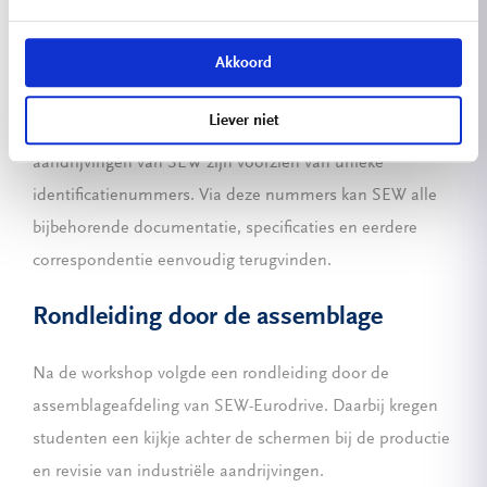
Daarnaast kwam het belang van typeplaatjes uitgebreid
Akkoord
aan bod. Vrijwel alle relevante mechanische en
elektrische specificaties zijn hierop terug te
Liever niet
vinden. Daarnaast werd uitgelegd dat samengestelde
aandrijvingen van SEW zijn voorzien van unieke
identificatienummers. Via deze nummers kan SEW alle
bijbehorende documentatie, specificaties en eerdere
correspondentie eenvoudig terugvinden.
Rondleiding door de assemblage
Na de workshop volgde een rondleiding door de
assemblageafdeling van SEW-Eurodrive. Daarbij kregen
studenten een kijkje achter de schermen bij de productie
en revisie van industriële aandrijvingen.