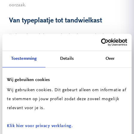
oorzaak.
Van typeplaatje tot tandwielkast
Tijdens de workshop werd ook stilgestaan bij de opbouw
van elektromotoren en reductoren. Zo liet Stijn
verschillende typen tandwielkasten zien en werd
Toestemming
Details
Over
uitgelegd waarom vaak schuine vertandingen worden
toegepast: deze produceren minder geluid en zorgen
Wij gebruiken cookies
voor een soepelere overbrenging.
Wij gebruiken cookies. Dit gebeurt alleen om informatie af
te stemmen op jouw profiel zodat deze zoveel mogelijk
relevant voor je is.
Klik hier voor privacy verklaring.