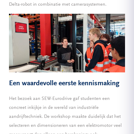
Delta-robot in combinatie met camerasystemen.
Een waardevolle eerste kennismaking
Het bezoek aan SEW-Eurodrive gaf studenten een
concreet inkijkje in de wereld van industriële
aandrijftechniek. De workshop maakte duidelijk dat het
selecteren en dimensioneren van een elektromotor veel