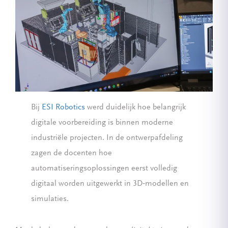
Bij
ESI Robotics
werd duidelijk hoe belangrijk
digitale voorbereiding is binnen moderne
industriële projecten. In de ontwerpafdeling
zagen de docenten hoe
automatiseringsoplossingen eerst volledig
digitaal worden uitgewerkt in 3D‑modellen en
simulaties.