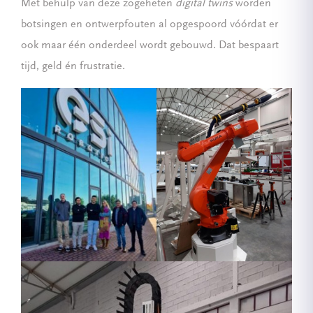
Met behulp van deze zogeheten
digital twins
worden
botsingen en ontwerpfouten al opgespoord vóórdat er
ook maar één onderdeel wordt gebouwd. Dat bespaart
tijd, geld én frustratie.