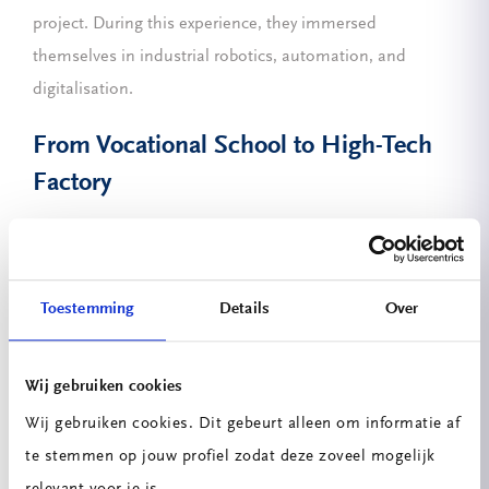
project. During this experience, they immersed
themselves in industrial robotics, automation, and
digitalisation.
From Vocational School to High-Tech
Factory
The internship started at
FORAVE
, a Portuguese
vocational school. The lecturers immediately noticed
many similarities with Dutch vocational education: the
Toestemming
Details
Over
same teaching methods, practical training, and a strong
focus on technology. An interesting detail was the
Wij gebruiken cookies
frequent use of open-source software, which aligns well
Wij gebruiken cookies. Dit gebeurt alleen om informatie af
with ROC Mondriaan’s ambition to keep education
te stemmen op jouw profiel zodat deze zoveel mogelijk
accessible, modern, and future-oriented.