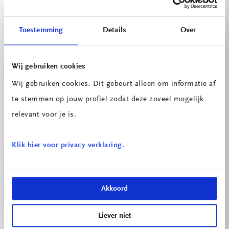
Projecten
Toestemming
Details
Over
Wij gebruiken cookies
Wij gebruiken cookies. Dit gebeurt alleen om informatie af
te stemmen op jouw profiel zodat deze zoveel mogelijk
relevant voor je is.
Speakerbuilders – eigen Bluetooth-
speaker bouwen
Klik hier voor privacy verklaring.
Akkoord
Liever niet