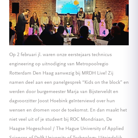
Op 2 februari jl. waren onze eerstejaars technicus
engineering op uitnodiging van Metropoolregio
Rotterdam Den Haag aanwezig bij MRDH Live! Zij
namen deel aan een panelgesprek “Kids on the block” en
werden door burgemeester Marja van Bijsterveldt en
dagvoorzitter Joost Hoebink geïnterviewd over hun
wensen en dromen voor de toekomst. En dan maakt het
niet veel uit of je studeert bij ROC Mondriaan, De
Haagse Hogeschool / The Hague University of Applied
Sciences of Delft University of Technology. Uiteindelijk