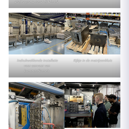
projectgroep rond bij Omefa
Indrukwekkende installatie
Kijkje in de matrijzenkluis
voor aanvoer van
kunststofkorrels