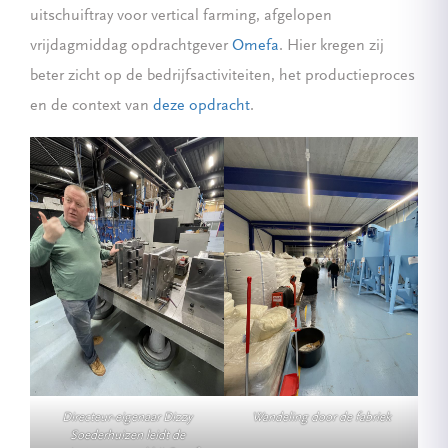
uitschuiftray voor vertical farming, afgelopen
vrijdagmiddag opdrachtgever
Omefa
. Hier kregen zij
beter zicht op de bedrijfsactiviteiten, het productieproces
en de context van
deze opdracht
.
Directeur-eigenaar Dizzy
Wandeling door de fabriek
Soederhuizen leidt de