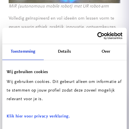
MiR (autonomous mobile robot) met UR robot-arm
Volledig geïnspireerd en vol ideeën om lessen vorm te
geven waarin ethiek, praktijk, innovatie, ontwerpkeuzes,
contacten met buitenlandse scholen én nieuw onderwijs
een rol spelen, was de lange terugreis zéker niet saai
Toestemming
Details
Over
maar bijna te kort. We kijken uit naar de editie van
volgend jaar in Aalborg (DK)!
Wij gebruiken cookies
Wij gebruiken cookies. Dit gebeurt alleen om informatie af
Projecten
te stemmen op jouw profiel zodat deze zoveel mogelijk
relevant voor je is.
Klik hier voor privacy verklaring.