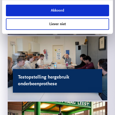
Akkoord
Speakerbuilders – eigen Bluetooth-
speaker bouwen
Liever niet
Testopstelling hergebruik
onderbeenprothese