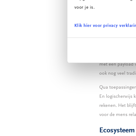
handelingen “voor
voor je is.
kansen voor midde
Klik hier voor privacy verklari
Cobots on s
Cobots blijven on
presenteerde op d
met een payload v
ook nog veel tradi
Qua toepassingen w
En logischerwijs 
rekenen. Het blij
voor de mens rela
Ecosystee