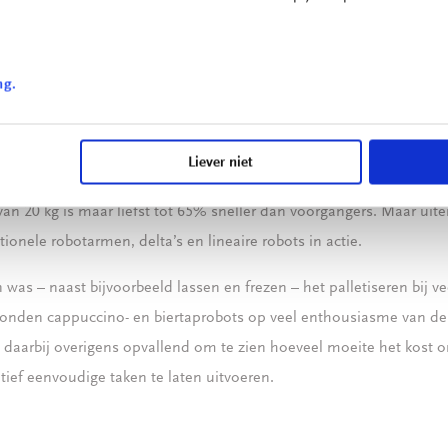
 te doen” – drempels voor inzet van robots te verlagen. Mogelijk 
n- en kleinbedrijf. Lees
hier
verder.
ng.
teroids
verminderd populair en worden groter, sterker en sneller. Universa
Liever niet
e beurs de nieuwste aanwinst in het productportfolio: de
UR20
. 
an 20 kg is maar liefst tot 65% sneller dan voorgangers. Maar uit
tionele robotarmen, delta’s en lineaire robots in actie.
as – naast bijvoorbeeld lassen en frezen – het palletiseren bij vee
konden cappuccino- en biertaprobots op veel enthousiasme van de
ft daarbij overigens opvallend om te zien hoeveel moeite het kost 
tief eenvoudige taken te laten uitvoeren.
m