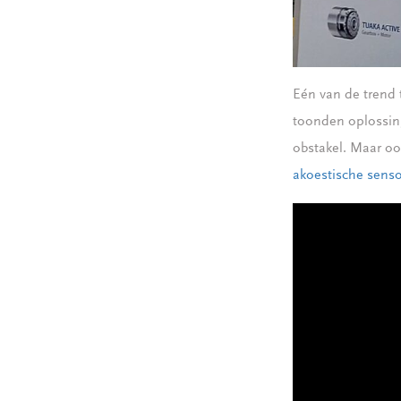
Eén van de trend 
toonden oplossing
obstakel. Maar o
akoestische sens