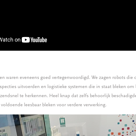
gen waren eveneens goed vertegenwoordigd. We zagen robots die o
inspecties uitvoerden en logistieke systemen die in staat bleken om
azendsnel te herkennen. Heel knap dat zelfs behoorlijk beschadigde
 voldoende leesbaar bleken voor verdere verwerking.