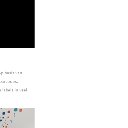
p basis van
 barcodes,
 labels in veel