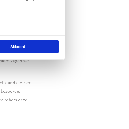
liggen hier mooie
l Robots
Akkoord
Deze nieuwe cobot
eraard zagen we
l stands te zien.
 bezoekers
om robots deze