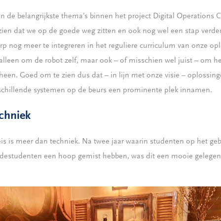
an de belangrijkste thema’s binnen het project Digital Operations C
zien dat we op de goede weg zitten en ook nog wel een stap verd
p nog meer te integreren in het reguliere curriculum van onze opl
 alleen om de robot zelf, maar ook – of misschien wel juist – om he
en. Goed om te zien dus dat – in lijn met onze visie – oplossin
erschillende systemen op de beurs een prominente plek innamen.
echniek
is is meer dan techniek. Na twee jaar waarin studenten op het geb
edestudenten een hoop gemist hebben, was dit een mooie gelegen