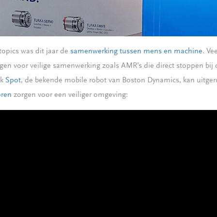
topics was dit jaar de
samenwerking tussen mens en machine
. Ve
en voor veilige samenwerking zoals AMR’s die direct stoppen bij 
ok
Spot
, de bekende mobile robot van Boston Dynamics, kan uitger
oren
zorgen voor een veiliger omgeving: