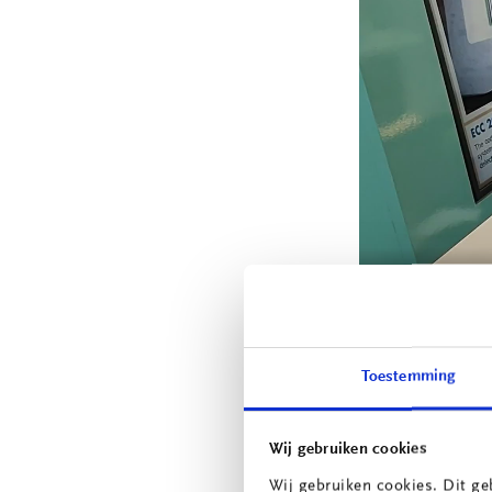
Toestemming
No code-pr
Maar ook een int
Wij gebruiken cookies
programming” – p
Wij gebruiken cookies. Dit ge