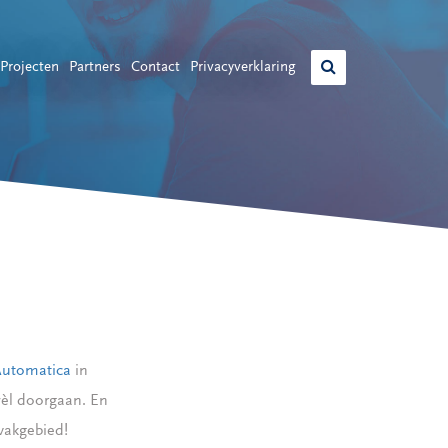
Projecten
Partners
Contact
Privacyverklaring
utomatica
in
wèl doorgaan. En
vakgebied!