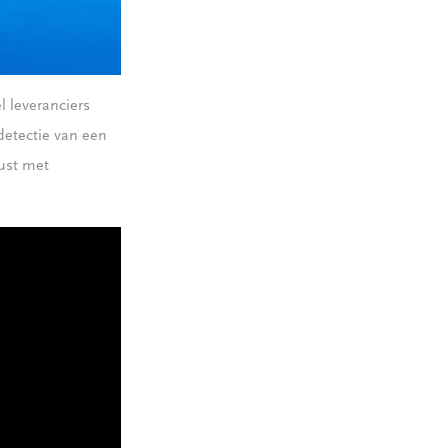
el leveranciers
detectie van een
ust met