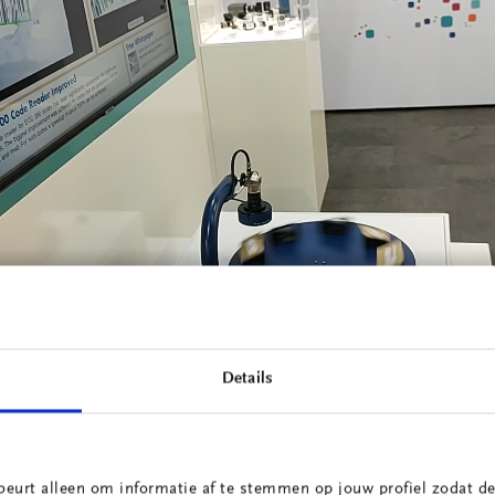
Details
ogramming
uïtievere samenwerking tussen mens en robot kwam aan bod. Zo b
rogrammeren door het gebruik van drag & drop-functieblokken of
beurt alleen om informatie af te stemmen op jouw profiel zodat de