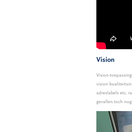
Vision
Vision-toepassin
vision kwaliteits
adreslabels etc. r
gevallen toch nog