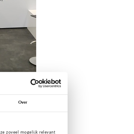
Over
elooft “no code-
 door
ze zoveel mogelijk relevant