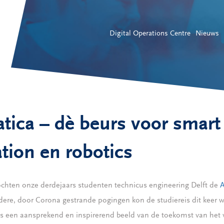
Digital Operations Centre
Nieuws
tica – dè beurs voor smart
tion en robotics
zochten onze derdejaars studenten technicus engineering Delft de
A
ere, door Corona gestrande pogingen kon de studiereis dit keer 
s een aansprekend en inspirerend beeld van de toekomst van het 