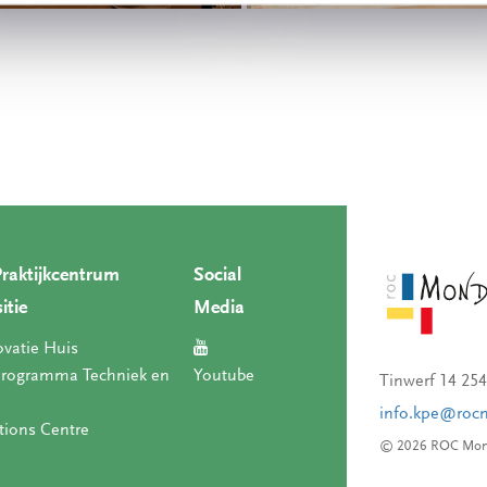
Praktijkcentrum
Social
itie
Media
ovatie Huis
rogramma Techniek en
Youtube
Tinwerf 14 25
info.kpe@roc
tions Centre
© 2026 ROC Mon