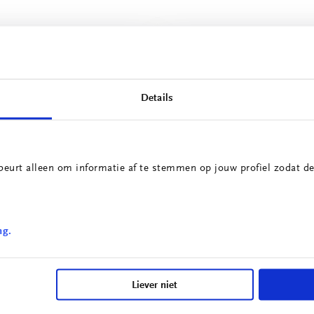
Details
beurt alleen om informatie af te stemmen op jouw profiel zodat de
ng.
Innovatieprojecten
School voor Technolog
irculaire Portiersloge
& Engineering
Liever niet